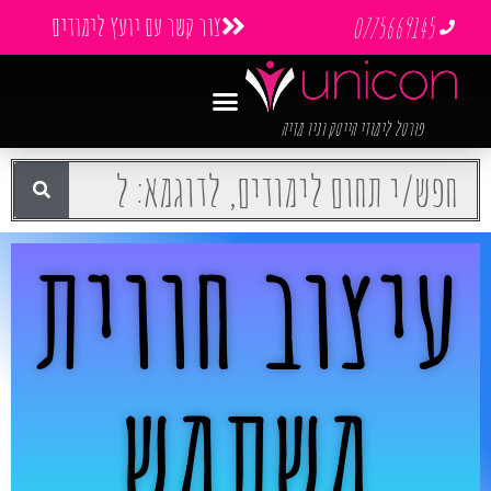
צור קשר עם יועץ לימודים
0775669145
פורטל לימודי הייטק וניו מדיה
עיצוב חווית
משתמש