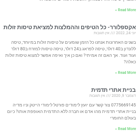
Read More »
אקספלורר- כל הטיפים וההמלצות למציאת טיסות זולות
יוני 24, 2022
אין תגובות
בשנים האחרונות אנחנו כל הזמן שומעים על טיסות זולות במיוחד, טיסה
ללונדון ב40 דולר, טיסה לפראג ב24 דולר, טיסה טיסות למזרח ב80 דולר
ועוד ועוד. אך האם זה אמיתי? ואם כן איך ואיפה אפשר למצוא טיסות זולות
כאלה?
Read More »
בניית אתרי תדמית
דצמבר 9, 2020
אין תגובות
0775669145 צור קשר עם יועץ לימודים פורטל לימודי הייטק וניו מדיה
בניית אתרי תדמית מהו אדם או חברה ללא התדמית האופפת אותו? כיום
בעולם החומרי
Read More »