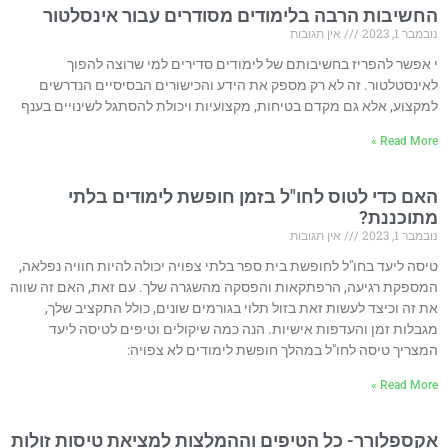
החשיבות הרבה בלימודים מסודרים עבור אינסלטור
נובמבר 1, 2023
אין תגובות
י אפשר להפריז בחשיבותם של לימודים סדירים למי שרוצה להפוך
לאינסטלטור. זה לא רק מספק את הידע והכישורים הבסיסיים הנדרשים
למקצוע, אלא גם מקדם בטיחות, מקצועיות ויכולת להסתגל לשינויים בענף
Read More »
האם כדי לטוס לחו"ל בזמן חופשת לימודים בלתי
מתוכננת?
נובמבר 1, 2023
אין תגובות
טיסה ליעד בחו"ל לחופשת בית ספר בלתי צפויה יכולה להיות חוויה נפלאה,
המספקת רגיעה, הרפתקאות והפסקה מהשגרה שלך. עם זאת, האם זה שווה
את זה וכיצד לעשות זאת בזול תלוי בגורמים שונים, כולל התקציב שלך,
מגבלות זמן והעדפות אישיות. הנה כמה שיקולים וטיפים לטיסה ליעד
המצריך טיסה לחו"ל במהלך חופשת לימודים לא צפויה:
Read More »
אקספלורר- כל הטיפים וההמלצות למציאת טיסות זולות