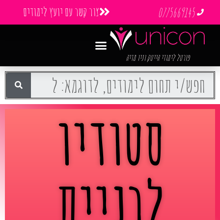
צור קשר עם יועץ לימודים
0775669145
פורטל לימודי הייטק וניו מדיה
סטודיו
לבניית