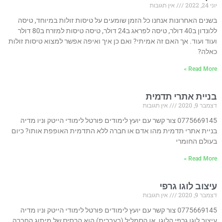
יוני 24, 2022
אין תגובות
בשנים האחרונות אנחנו כל הזמן שומעים על טיסות זולות במיוחד, טיסה
ללונדון ב40 דולר, טיסה לפראג ב24 דולר, טיסה טיסות למזרח ב80 דולר
ועוד ועוד. אך האם זה אמיתי? ואם כן איך ואיפה אפשר למצוא טיסות זולות
כאלה?
Read More »
בניית אתרי תדמית
דצמבר 9, 2020
אין תגובות
0775669145 צור קשר עם יועץ לימודים פורטל לימודי הייטק וניו מדיה
בניית אתרי תדמית מהו אדם או חברה ללא התדמית האופפת אותו? כיום
בעולם החומרי
Read More »
עיצוב לוגו גרפי
דצמבר 9, 2020
אין תגובות
0775669145 צור קשר עם יועץ לימודים פורטל לימודי הייטק וניו מדיה
עיצוב לוגו גרפי הלוגו, או הסמליל (בעברית) הוא הבסיס של מיתוג החברה.