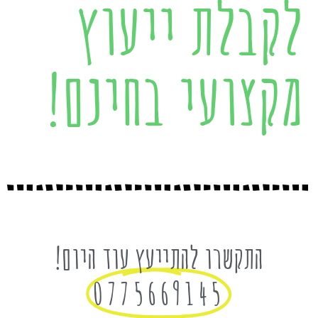
לקבלת ייעוץ
מקצועי בחינם!
התקשרו להתייעץ עוד היום!
0775669145