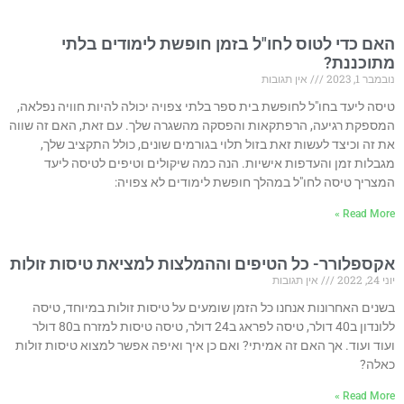
האם כדי לטוס לחו"ל בזמן חופשת לימודים בלתי
מתוכננת?
נובמבר 1, 2023
אין תגובות
טיסה ליעד בחו"ל לחופשת בית ספר בלתי צפויה יכולה להיות חוויה נפלאה,
המספקת רגיעה, הרפתקאות והפסקה מהשגרה שלך. עם זאת, האם זה שווה
את זה וכיצד לעשות זאת בזול תלוי בגורמים שונים, כולל התקציב שלך,
מגבלות זמן והעדפות אישיות. הנה כמה שיקולים וטיפים לטיסה ליעד
המצריך טיסה לחו"ל במהלך חופשת לימודים לא צפויה:
Read More »
אקספלורר- כל הטיפים וההמלצות למציאת טיסות זולות
יוני 24, 2022
אין תגובות
בשנים האחרונות אנחנו כל הזמן שומעים על טיסות זולות במיוחד, טיסה
ללונדון ב40 דולר, טיסה לפראג ב24 דולר, טיסה טיסות למזרח ב80 דולר
ועוד ועוד. אך האם זה אמיתי? ואם כן איך ואיפה אפשר למצוא טיסות זולות
כאלה?
Read More »