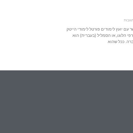
גובות
07 צור קשר עם יועץ לימודים פורטל לימודי הייטק
גרפי הלוגו, או הסמליל (בעברית) הוא
רה. ככל שהוא