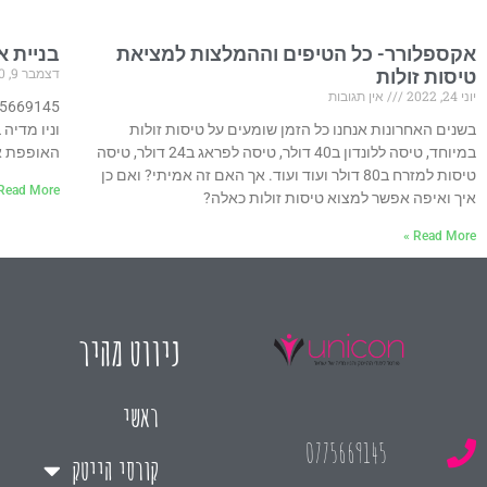
אקספלורר- כל הטיפים וההמלצות למציאת
בניית א
דצמבר 9, 2020
טיסות זולות
יוני 24, 2022
אין תגובות
בשנים האחרונות אנחנו כל הזמן שומעים על טיסות זולות
וניו מדיה
במיוחד, טיסה ללונדון ב40 דולר, טיסה לפראג ב24 דולר, טיסה
האופפת או
טיסות למזרח ב80 דולר ועוד ועוד. אך האם זה אמיתי? ואם כן
Read More »
איך ואיפה אפשר למצוא טיסות זולות כאלה?
Read More »
ניווט מהיר
ראשי
0775669145
קורסי הייטק