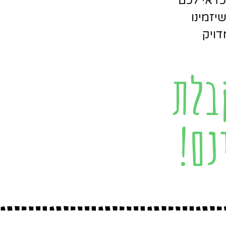
כדאי לכם
יזמינו
דויק
בלת
נם!