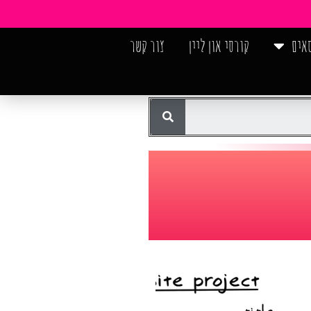
אים
קורסי און ליין
צור קשר