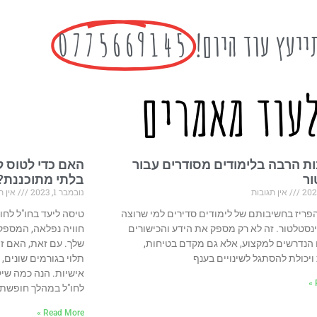
ייעץ עוד היום!
0775669145
עוד מאמרים
ת הרבה בלימודים מסודרים עבור
האם כדי לטוס ל
ור
בלתי מתוכננת?
אין תגובות
נובמבר 1, 2023
אין ת
פריז בחשיבותם של לימודים סדירים למי שרוצה
טיסה ליעד בחו"ל לחו
נסטלטור. זה לא רק מספק את הידע והכישורים
חוויה נפלאה, המספ
הנדרשים למקצוע, אלא גם מקדם בטיחות,
שלך. עם זאת, האם זה
ויכולת להסתגל לשינויים בענף
תלוי בגורמים שונים,
אישיות. הנה כמה שיק
לחו"ל במהלך חופשת ל
Read More »