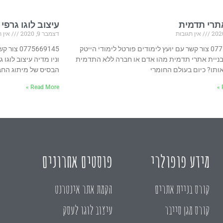
תרי תדמית
עיצוב לוגו גרפי
אין תגובות
דצמבר 9, 2020
אין ת
0775669145 צור קשר עם יועץ לימודים פורטל לימודי הייטק
75669145
 בניית אתרי תדמית מהו אדם או חברה ללא התדמית
וניו מדיה עיצוב לוגו 
תו? כיום בעולם החומרי
הבסיס של מיתוג החב
Read More »
מידע פופולרי
פוסטים אחרונים
קורס בניית אתרים
הקמת אתר אינטרנט
קורס מגן סייבר
עיצוב לוגו לעסק