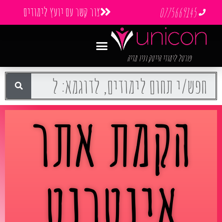
צור קשר עם יועץ לימודים
0775669145
פורטל לימודי הייטק וניו מדיה
הקמת אתר
אינטרנט