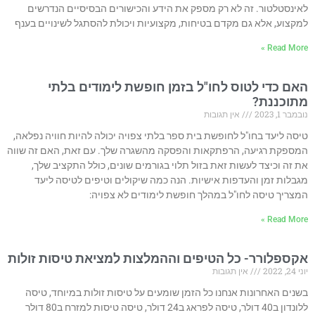
לאינסטלטור. זה לא רק מספק את הידע והכישורים הבסיסיים הנדרשים
למקצוע, אלא גם מקדם בטיחות, מקצועיות ויכולת להסתגל לשינויים בענף
Read More »
האם כדי לטוס לחו"ל בזמן חופשת לימודים בלתי
מתוכננת?
נובמבר 1, 2023
אין תגובות
טיסה ליעד בחו"ל לחופשת בית ספר בלתי צפויה יכולה להיות חוויה נפלאה,
המספקת רגיעה, הרפתקאות והפסקה מהשגרה שלך. עם זאת, האם זה שווה
את זה וכיצד לעשות זאת בזול תלוי בגורמים שונים, כולל התקציב שלך,
מגבלות זמן והעדפות אישיות. הנה כמה שיקולים וטיפים לטיסה ליעד
המצריך טיסה לחו"ל במהלך חופשת לימודים לא צפויה:
Read More »
אקספלורר- כל הטיפים וההמלצות למציאת טיסות זולות
יוני 24, 2022
אין תגובות
בשנים האחרונות אנחנו כל הזמן שומעים על טיסות זולות במיוחד, טיסה
ללונדון ב40 דולר, טיסה לפראג ב24 דולר, טיסה טיסות למזרח ב80 דולר