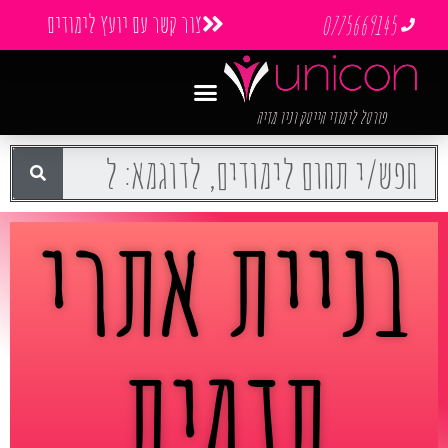
צור קשר עם יועץ לימודים
0775669145
פורטל לימודי הייטק וניו מדיה
בניית אתרי
תדמית