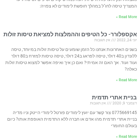
המצריך טיסה לחו"ל במהלך חופשת לימודים לא צפויה:
Read More »
אקספלורר- כל הטיפים וההמלצות למציאת טיסות זולות
יוני 24, 2022
אין תגובות
בשנים האחרונות אנחנו כל הזמן שומעים על טיסות זולות במיוחד, טיסה
ללונדון ב40 דולר, טיסה לפראג ב24 דולר, טיסה טיסות למזרח ב80 דולר
ועוד ועוד. אך האם זה אמיתי? ואם כן איך ואיפה אפשר למצוא טיסות זולות
כאלה?
Read More »
בניית אתרי תדמית
דצמבר 9, 2020
אין תגובות
0775669145 צור קשר עם יועץ לימודים פורטל לימודי הייטק וניו מדיה
בניית אתרי תדמית מהו אדם או חברה ללא התדמית האופפת אותו? כיום
בעולם החומרי
Read More »