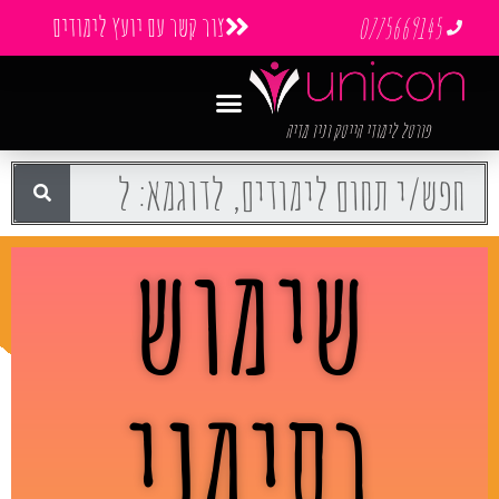
צור קשר עם יועץ לימודים
0775669145
פורטל לימודי הייטק וניו מדיה
שימוש
בסימני