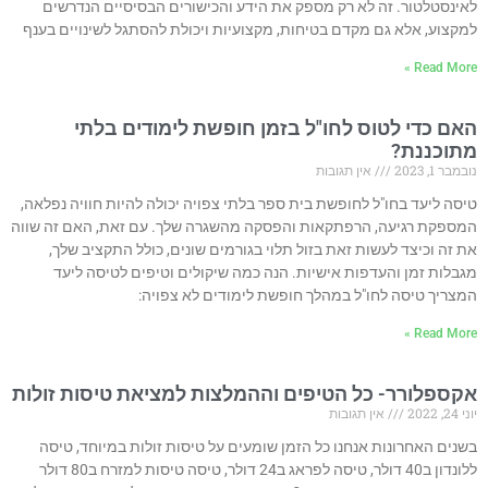
לאינסטלטור. זה לא רק מספק את הידע והכישורים הבסיסיים הנדרשים
למקצוע, אלא גם מקדם בטיחות, מקצועיות ויכולת להסתגל לשינויים בענף
Read More »
האם כדי לטוס לחו"ל בזמן חופשת לימודים בלתי
מתוכננת?
נובמבר 1, 2023
אין תגובות
טיסה ליעד בחו"ל לחופשת בית ספר בלתי צפויה יכולה להיות חוויה נפלאה,
המספקת רגיעה, הרפתקאות והפסקה מהשגרה שלך. עם זאת, האם זה שווה
את זה וכיצד לעשות זאת בזול תלוי בגורמים שונים, כולל התקציב שלך,
מגבלות זמן והעדפות אישיות. הנה כמה שיקולים וטיפים לטיסה ליעד
המצריך טיסה לחו"ל במהלך חופשת לימודים לא צפויה:
Read More »
אקספלורר- כל הטיפים וההמלצות למציאת טיסות זולות
יוני 24, 2022
אין תגובות
בשנים האחרונות אנחנו כל הזמן שומעים על טיסות זולות במיוחד, טיסה
ללונדון ב40 דולר, טיסה לפראג ב24 דולר, טיסה טיסות למזרח ב80 דולר