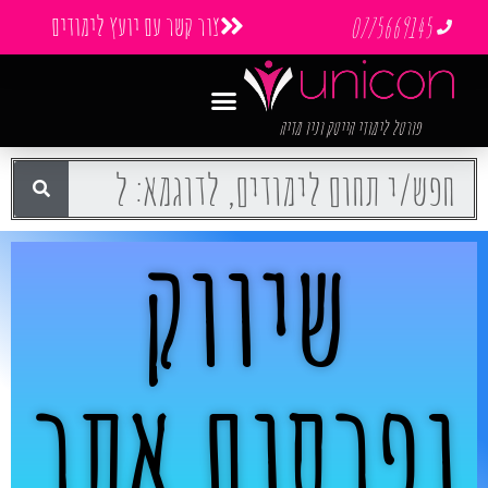
צור קשר עם יועץ לימודים
0775669145
פורטל לימודי הייטק וניו מדיה
שיווק
ופרסום אתר