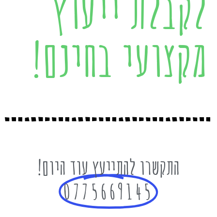
לקבלת ייעוץ
מקצועי בחינם!
התקשרו להתייעץ עוד היום!
0775669145