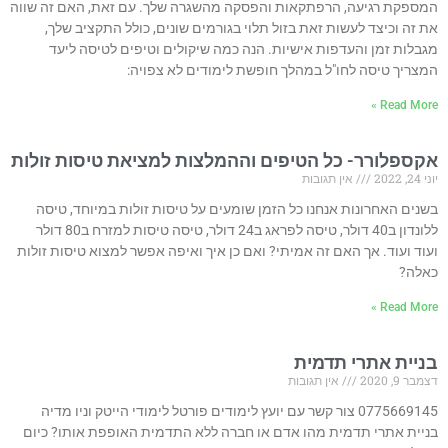
המספקת רגיעה, הרפתקאות והפסקה מהשגרה שלך. עם זאת, האם זה שווה
את זה וכיצד לעשות זאת בזול תלוי בגורמים שונים, כולל התקציב שלך,
מגבלות זמן והעדפות אישיות. הנה כמה שיקולים וטיפים לטיסה ליעד
המצריך טיסה לחו"ל במהלך חופשת לימודים לא צפויה:
Read More »
אקספלורר- כל הטיפים וההמלצות למציאת טיסות זולות
יוני 24, 2022
אין תגובות
בשנים האחרונות אנחנו כל הזמן שומעים על טיסות זולות במיוחד, טיסה
ללונדון ב40 דולר, טיסה לפראג ב24 דולר, טיסה טיסות למזרח ב80 דולר
ועוד ועוד. אך האם זה אמיתי? ואם כן איך ואיפה אפשר למצוא טיסות זולות
כאלה?
Read More »
בניית אתרי תדמית
דצמבר 9, 2020
אין תגובות
0775669145 צור קשר עם יועץ לימודים פורטל לימודי הייטק וניו מדיה
בניית אתרי תדמית מהו אדם או חברה ללא התדמית האופפת אותו? כיום