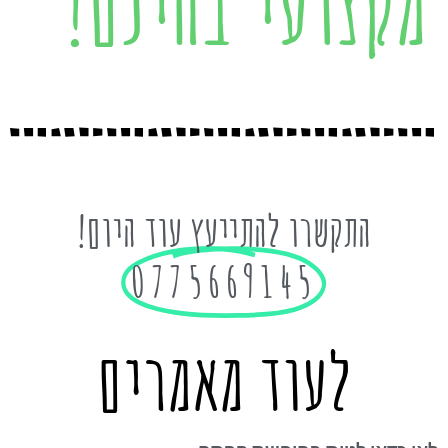
מקצועי בחינם!
התקשרו להתייעץ עוד היום!
0775669145
לעוד מאמרים