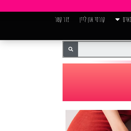
אים
קורסי און ליין
צור קשר