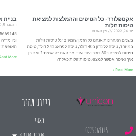
אקספלורר- כל הטיפים וההמלצות למציאת
בניית א
דצמבר 9, 2020
טיסות זולות
יוני 24, 2022
אין תגובות
בשנים האחרונות אנחנו כל הזמן שומעים על טיסות זולות
וניו מדיה
במיוחד, טיסה ללונדון ב40 דולר, טיסה לפראג ב24 דולר, טיסה
האופפת או
טיסות למזרח ב80 דולר ועוד ועוד. אך האם זה אמיתי? ואם כן
Read More »
איך ואיפה אפשר למצוא טיסות זולות כאלה?
Read More »
ניווט מהיר
ראשי
0775669145
קורסי הייטק