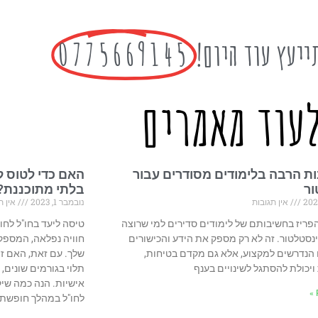
ייעץ עוד היום!
0775669145
עוד מאמרים
ת הרבה בלימודים מסודרים עבור
האם כדי לטוס ל
ור
בלתי מתוכננת?
אין תגובות
נובמבר 1, 2023
אין ת
פריז בחשיבותם של לימודים סדירים למי שרוצה
טיסה ליעד בחו"ל לחו
נסטלטור. זה לא רק מספק את הידע והכישורים
חוויה נפלאה, המספ
הנדרשים למקצוע, אלא גם מקדם בטיחות,
שלך. עם זאת, האם זה
ויכולת להסתגל לשינויים בענף
תלוי בגורמים שונים,
אישיות. הנה כמה שיק
לחו"ל במהלך חופשת ל