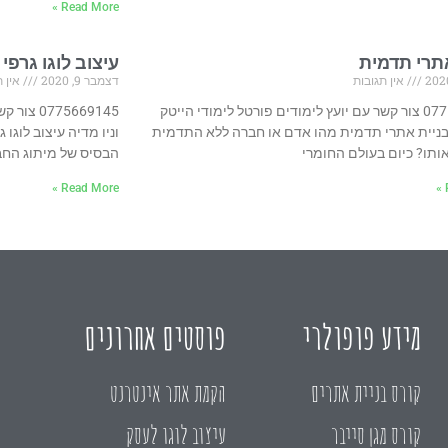
Read More »
תרי תדמית
עיצוב לוגו גרפי
אין תגובות
דצמבר 9, 2020
אין ת
0775669145 צור קשר עם יועץ לימודים פורטל לימודי הייטק
75669145
 בניית אתרי תדמית מהו אדם או חברה ללא התדמית
וניו מדיה עיצוב לוגו 
תו? כיום בעולם החומרי
הבסיס של מיתוג החב
Read More »
מידע פופולרי
פוסטים אחרונים
קורס בניית אתרים
הקמת אתר אינטרנט
קורס מגן סייבר
עיצוב לוגו לעסק