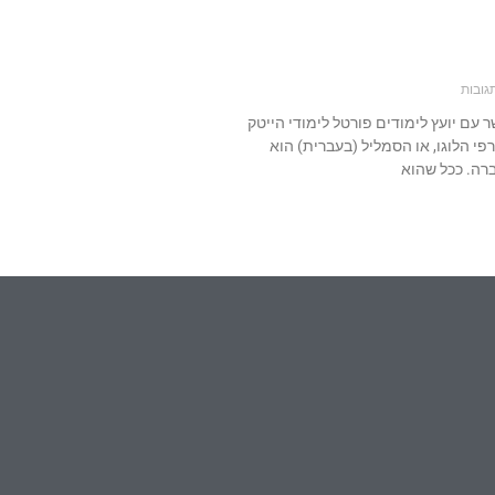
גובות
07 צור קשר עם יועץ לימודים פורטל לימודי הייטק
גרפי הלוגו, או הסמליל (בעברית) הוא
רה. ככל שהוא