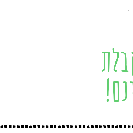
.
בלת
נם!