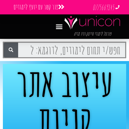
צור קשר עם יועץ לימודים
0775669145
פורטל לימודי הייטק וניו מדיה
עיצוב אתר
קניות