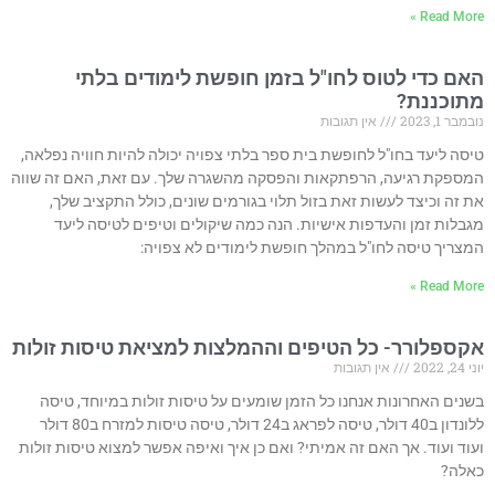
Read More »
האם כדי לטוס לחו"ל בזמן חופשת לימודים בלתי
מתוכננת?
נובמבר 1, 2023
אין תגובות
טיסה ליעד בחו"ל לחופשת בית ספר בלתי צפויה יכולה להיות חוויה נפלאה,
המספקת רגיעה, הרפתקאות והפסקה מהשגרה שלך. עם זאת, האם זה שווה
את זה וכיצד לעשות זאת בזול תלוי בגורמים שונים, כולל התקציב שלך,
מגבלות זמן והעדפות אישיות. הנה כמה שיקולים וטיפים לטיסה ליעד
המצריך טיסה לחו"ל במהלך חופשת לימודים לא צפויה:
Read More »
אקספלורר- כל הטיפים וההמלצות למציאת טיסות זולות
יוני 24, 2022
אין תגובות
בשנים האחרונות אנחנו כל הזמן שומעים על טיסות זולות במיוחד, טיסה
ללונדון ב40 דולר, טיסה לפראג ב24 דולר, טיסה טיסות למזרח ב80 דולר
ועוד ועוד. אך האם זה אמיתי? ואם כן איך ואיפה אפשר למצוא טיסות זולות
כאלה?