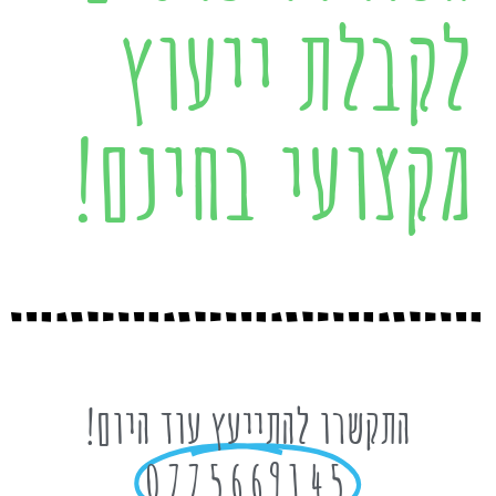
לקבלת ייעוץ
מקצועי בחינם!
התקשרו להתייעץ עוד היום!
0775669145