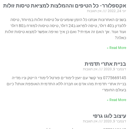
אקספלורר- כל הטיפים וההמלצות למציאת טיסות זולות
יוני 24, 2022
אין תגובות
בשנים האחרונות אנחנו כל הזמן שומעים על טיסות זולות במיוחד, טיסה
ללונדון ב40 דולר, טיסה לפראג ב24 דולר, טיסה טיסות למזרח ב80 דולר
ועוד ועוד. אך האם זה אמיתי? ואם כן איך ואיפה אפשר למצוא טיסות זולות
כאלה?
Read More »
בניית אתרי תדמית
דצמבר 9, 2020
אין תגובות
0775669145 צור קשר עם יועץ לימודים פורטל לימודי הייטק וניו מדיה
בניית אתרי תדמית מהו אדם או חברה ללא התדמית האופפת אותו? כיום
בעולם החומרי
Read More »
עיצוב לוגו גרפי
דצמבר 9, 2020
אין תגובות