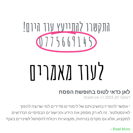
התקשרו להתייעץ עוד היום!
0775669145
לעוד מאמרים
לאן כדאי לטוס בחופשת הפסח
דצמבר 20, 2023
אין תגובות
י אפשר להפריז בחשיבותם של לימודים סדירים למי שרוצה להפוך
לאינסטלטור. זה לא רק מספק את הידע והכישורים הבסיסיים הנדרשים
למקצוע, אלא גם מקדם בטיחות, מקצועיות ויכולת להסתגל לשינויים בענף
Read More »