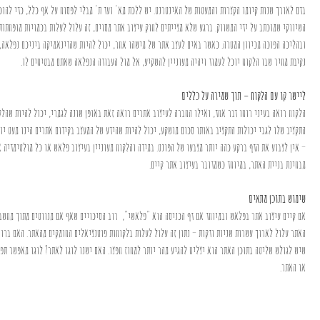
בדם לאורך שנות קיומו הקצרות והמעטות של האינטרנט. יש ללכת מא' ועד ת' מבלי לפסוח על אף כלל, כדי להוכ
השיווקי שמוכתב על ידי המשווק. ברגע שלא מצייתים לחוק עיצוב אתר מסוים, זה עלול לעלות בכמויות מופחתות
ובהליכה הפוכה מכיוון המטרה. כאשר באים לעצב אתר של מישהו אחר, יכול להיות שהדינאמיקה ביניכם נפלאה,
נקיבת מחיר שבו הלקוח יוכל לעמוד ויהיה מעוניין להשקיע, אל מול העבודה הנפלאה שאתם מבטיחים לו.
ליישר קו עם הלקוח – תוך שמירה על כללים
הלקוח רואה בעיני רוחו דבר אחד, ואילו החברה לעיצוב אתרים רואה זאת באופן שונה לגמרי, יכול להיות שהל
התקציב שלו לגבי יכולות התקציב באותו סכום מושקע, יכול להיות שהידע של המעצב בקידום אתרים הינו מעט יו
– אין לצבוע את הדף ברקע כהה יותר מצבעו של הפונט. במידה והלקוח מעוניין בעיצוב פלאש או כל מולטימדיה א
מבחינת בניית האתר, במיוחד כשמדובר בעיצוב אתר קיים.
שימוש בתוכן מתאים
אם קיים עיצוב אתר בפלאש ובמיוחד אם דף הכניסה הוא "פלאשי", רוב הסיכויים שאף אם מנווטים מתוך מחשב 
האתר עלול לארוך עשרות שניות ודקות – נתון זה עלול לעלות בלקוחות פוטנציאלים החומקים מהאתר. האם ברור
שיש לגולש שליטה בתוכן האתר הוא יצליח להגיע מהר יותר למחוז חפצו. האם ישנו לוגו לאתר? לוגו מאפשר תפ
או האתר.