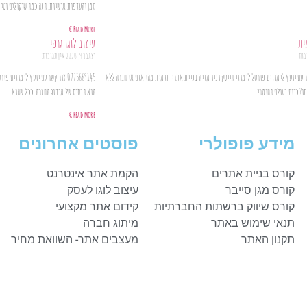
זמן והעדפות אישיות. הנה כמה שיקולים וטי
Read More »
ית
עיצוב לוגו גרפי
בות
דצמבר 9, 2020
אין תגובות
07 צור קשר עם יועץ לימודים פורטל לימודי הייטק וניו מדיה בניית אתרי תדמית מהו אדם או חברה ללא
0775669145 צור קשר עם יועץ לימוד
? כיום בעולם החומרי
הוא הבסיס של מיתוג החברה. ככל שהוא
Read More »
מידע פופולרי
פוסטים אחרונים
קורס בניית אתרים
הקמת אתר אינטרנט
קורס מגן סייבר
עיצוב לוגו לעסק
קורס שיווק ברשתות החברתיות
קידום אתר מקצועי
תנאי שימוש באתר
מיתוג חברה
תקנון האתר
מעצבים אתר- השוואת מחיר