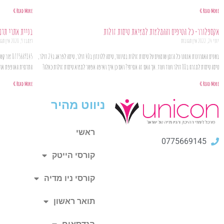
Read More »
Read More »
אקספלורר- כל הטיפים וההמלצות למציאת טיסות זולות
בניית אתרי תדמ
יוני 24, 2022
אין תגובות
דצמבר 9, 2020
אין תגו
בשנים האחרונות אנחנו כל הזמן שומעים על טיסות זולות במיוחד, טיסה ללונדון ב40 דולר, טיסה לפראג ב24 דולר,
75669145
טיסה טיסות למזרח ב80 דולר ועוד ועוד. אך האם זה אמיתי? ואם כן איך ואיפה אפשר למצוא טיסות זולות כאלה?
התדמית האופפת אותו
Read More »
Read More »
ניווט מהיר
ראשי
0775669145
קורסי הייטק
קורסי ניו מדיה
תואר ראשון