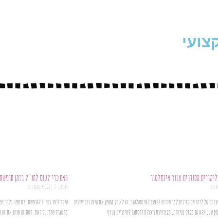
צועי
לימודים מסודרים עבור אינסלטור
האם כדי לטוס לחו"ל בזמן חופשת 
גובות
נובמבר 1, 2023
אין תגובות
בותם של לימודים סדירים למי שרוצה להפוך לאינסטלטור. זה לא רק מספק את הידע והכישורים
טיסה ליעד בחו"ל לחופשת בית ספר בלתי צפו
מקצוע, אלא גם מקדם בטיחות, מקצועיות ויכולת להסתגל לשינויים בענף
מהשגרה שלך. עם זאת, האם זה שווה את זה ו