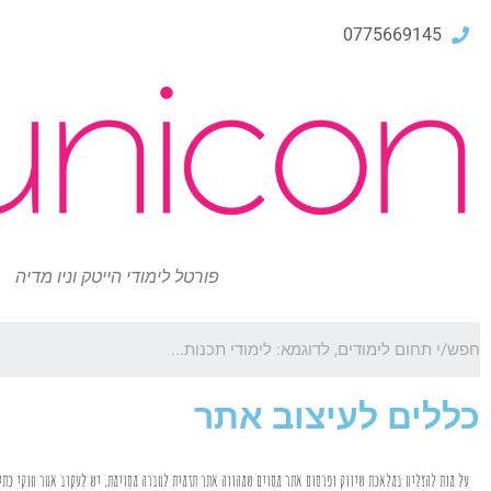
0775669145
פורטל לימודי הייטק וניו מדיה
כללים לעיצוב אתר
על מנת להצליח במלאכת שיווק ופרסום אתר מסוים שמהווה אתר תדמית לחברה מסוימת, יש לעקוב אחר חוקי כתי