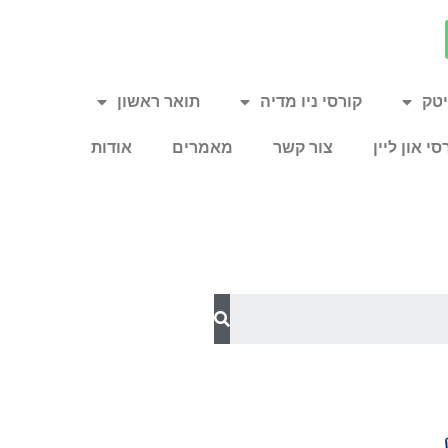
יטק
קורסי ניו מדיה
תואר ראשון
סי און ליין
צור קשר
מאמרים
אודות