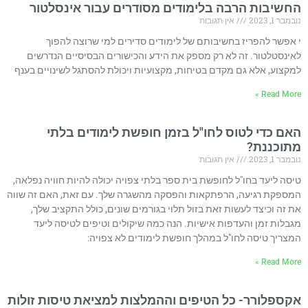
החשיבות הרבה בלימודים מסודרים עבור אינסלטור
נובמבר 1, 2023
אין תגובות
י אפשר להפריז בחשיבותם של לימודים סדירים למי שרוצה להפוך
לאינסטלטור. זה לא רק מספק את הידע והכישורים הבסיסיים הנדרשים
למקצוע, אלא גם מקדם בטיחות, מקצועיות ויכולת להסתגל לשינויים בענף
Read More »
האם כדי לטוס לחו"ל בזמן חופשת לימודים בלתי
מתוכננת?
נובמבר 1, 2023
אין תגובות
טיסה ליעד בחו"ל לחופשת בית ספר בלתי צפויה יכולה להיות חוויה נפלאה,
המספקת רגיעה, הרפתקאות והפסקה מהשגרה שלך. עם זאת, האם זה שווה
את זה וכיצד לעשות זאת בזול תלוי בגורמים שונים, כולל התקציב שלך,
מגבלות זמן והעדפות אישיות. הנה כמה שיקולים וטיפים לטיסה ליעד
המצריך טיסה לחו"ל במהלך חופשת לימודים לא צפויה:
Read More »
אקספלורר- כל הטיפים וההמלצות למציאת טיסות זולות