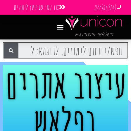
צור קשר עם יועץ לימודים
0775669145
פורטל לימודי הייטק וניו מדיה
עיצוב אתרים
בפלאש