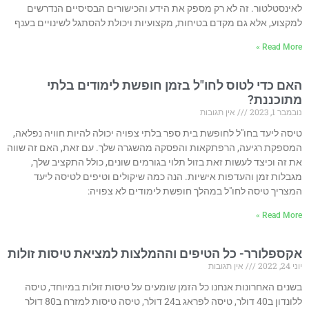
לאינסטלטור. זה לא רק מספק את הידע והכישורים הבסיסיים הנדרשים
למקצוע, אלא גם מקדם בטיחות, מקצועיות ויכולת להסתגל לשינויים בענף
Read More »
האם כדי לטוס לחו"ל בזמן חופשת לימודים בלתי
מתוכננת?
נובמבר 1, 2023
אין תגובות
טיסה ליעד בחו"ל לחופשת בית ספר בלתי צפויה יכולה להיות חוויה נפלאה,
המספקת רגיעה, הרפתקאות והפסקה מהשגרה שלך. עם זאת, האם זה שווה
את זה וכיצד לעשות זאת בזול תלוי בגורמים שונים, כולל התקציב שלך,
מגבלות זמן והעדפות אישיות. הנה כמה שיקולים וטיפים לטיסה ליעד
המצריך טיסה לחו"ל במהלך חופשת לימודים לא צפויה:
Read More »
אקספלורר- כל הטיפים וההמלצות למציאת טיסות זולות
יוני 24, 2022
אין תגובות
בשנים האחרונות אנחנו כל הזמן שומעים על טיסות זולות במיוחד, טיסה
ללונדון ב40 דולר, טיסה לפראג ב24 דולר, טיסה טיסות למזרח ב80 דולר