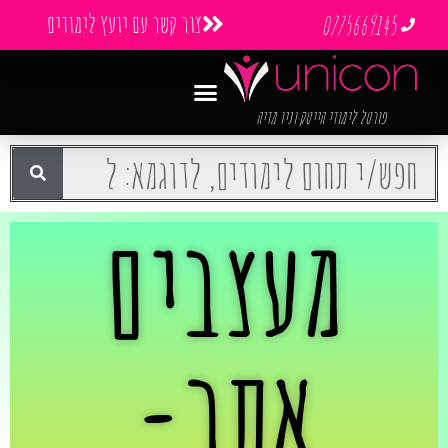
צור קשר עם יועץ לימודים
0775669145
פורטל לימודי הייטק וניו מדיה
מעצבים
אתר-