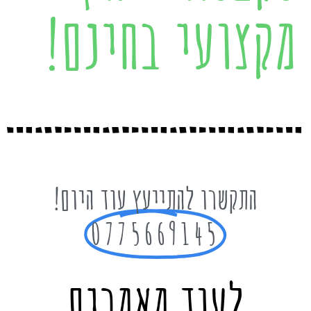
מקצועי בחינם!
התקשרו להתייעץ עוד היום!
0775669145
לעוד מאמרים