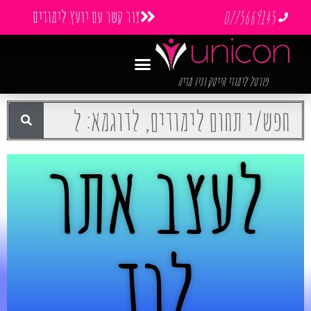
צור קשר עם יועץ לימודים
0775669145
פורטל לימודי הייטק וניו מדיה
לעצב אתר
לבד