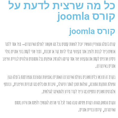
כל מה שרצית לדעת על
קורס joomla
קורס joomla
קורס ג’ומלה המעניין והעשיר יכול לעשות קסמים בכל מה שקשור לעולם האינטרנט
מצד אחד ללמד
–
אנשים כיצד לבנות ולעצב אתר מקצועי מבלי לדעת קוד או תכנות
ומצד שני לקחת בוני אתרים בעלי
,
ניסיון שרוצים לקחת את המקצוע צעד אחד קדימה ולהרחיב אופקים בכל התחומים הנלווים לבניית ועיצוב
אתרים באינטרנט
.
בקורס זה תרכשו כלים חשובים בעולם האינטרנט והאתרים באמצעות המערכת המפורסמת ג’ומלה כגון
הפעלת והתקנת התוכנה
העלאת תוכן לאתר וניהולו
היכרות עם כלים כמו תבניות ועיצובים
ובנוסף
,
,
,
אלמנטים חשובים נוספים כמו כיצד לקדד מידע ולהתאימו לגולשים
.
הקורס הנחשק מהווה נקודת פתיחה טובה מאוד לכל מי שרוצה להמשיך ולפתח את הידע בתחום
האינטרנט
קידום ובניית אתרים
.
,