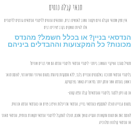
תנאי קבלה נוחים
אין ספק שתנאי הקבלה הינם פקטור חשוב לאנשים רבים, והתנאים הנוחים ללימודי הנדסאים גורמים ללימודים
אלו להיות נחשקים בקרב צעירים רבים
הנדסאי בניין? או בכלל חשמל? מהנדס
מכונות? כל המקצועות וההבדלים ביניהם
נתחיל מהדבר העיקרי והחשוב ביותר- לימודי הנדסאי ולימודי הנדסה הם שני דברים שונים!
בלימודי הנדסאי תתרכזו באלמנטים טכניים בלבד, ללא התמקדות מיוחדת בתחום העיוני והתיאורטי, לעומת תואר
ראשון בהנדסה אשר עוסק יותר בתיאוריה מאשר בפרקטיקה.
אז מה ניתן ללמוד בלימודי ההנדסאים? קבלו הצצה קטנה-
בתחום הבנייה תוכלו להתמקצע כהנדסאי בניין, הנדסאי אדריכלות ועיצוב פנים או כהנדסאי הנדסה אזרחית.
לעומת זאת אם תחום התקשורת והמדיה מושך אתכם, תוכלו להתקבל ללימודי הנדסאי תקשורת חזותית, הנדסאי סאונד
או הנדסאי קולנוע וטלווזיה.