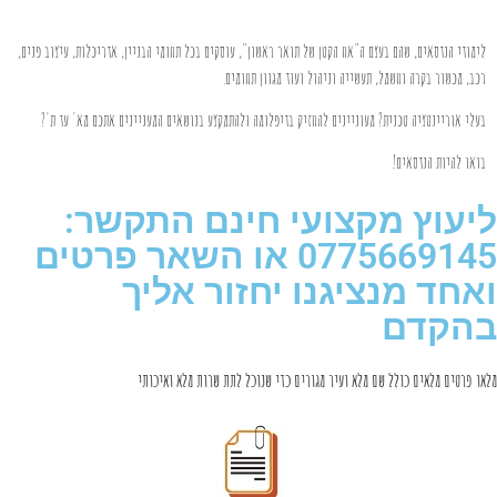
לימודי הנדסאים, שהם בעצם ה"אח הקטן של תואר ראשון", עוסקים בכל תחומי הבניין, אדריכלות, עיצוב פנים,
רכב, מכשור בקרה וחשמל, תעשייה וניהול ועוד מגוון תחומים.
בעלי אוריינטציה טכנית? מעוניינים להחזיק בדיפלומה ולהתמקצע בנושאים המעניינים אתכם מא' עד ת'?
בואו להיות הנדסאים!
ליעוץ מקצועי חינם התקשר:
0775669145 או השאר פרטים
ואחד מנציגנו יחזור אליך
בהקדם
מלאו פרטים מלאים כולל שם מלא ועיר מגורים כדי שנוכל לתת שרות מלא ואיכותי