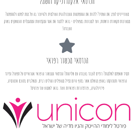
הנדסאי אלקטרוניקה וחשמל
מעוניינים לעצב את העתיד? ללוות את ההתפתחות הטכנולוגית העולמית ולהיעזר בה על מנת לפתח ולהתפתח?
ממערכות תקשורת ורשתות, ועד למכונות במפעלים - בואו ללמוד את אחד המקצועות המתגמלים והנחשקים בשוק
העבודה!
הנדסאי מכשור רפואי
תמיד שאפתם לשלמות? רוצים לעבוד בעבודה עם שליחות? הנדסאי המכשור הרפואי אחראיים על תפעול הציוד
הרפואי ותחזוקתו באופן מושלם אשר בסוף היום מציל מטופלים וחולים רבים, ומשלבים בתוכם אנטומיה,
פיזיולוגיה,, פרוצדורות רפואיות ועוד. בואו לשמוע עוד פרטים!