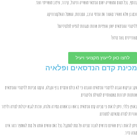
בנוסף, בכל תחום התעשייה ישנם הנדסאי תעשייה וניהול, קירור, עיצוב תעשייתי ועוד.
וכמובן שלא נשאיר מאחור את הנדסי הרכב, המכונות, החשמל והאלקטרוניקה.
ללימודי ההנדסאים ישנן אופציות שונות ומגונות להציע לתלמידיהם!
מעוניינים בעוד מידע?
לחצו כאן לייעוץ מקצועי ויעיל
מכינת קדם הנדסאים ופלאיה
עקב הביקוש הגבוה ללימודי הנדסאים וההבנה כי לא כולם עומדים ברף הקבלה, הוקמו מכינות ללימודי ההנדסאים
שנותנות יתרונות משמעותיים לתחילת הלימודים.
באופן כללי, ניתן לראות כי מכינה קדם הנדסאית בראש ובראשונה מסירה חלודה, עוזרת לגבש יכולות למידה וליצור
אווירת למידה מתאימה לסטודנט.
ניתן לראות רבים שאינם נדרשים לעבור מכינה על מנת להתקבל בכל זאת עושים אותה על מנת להשתפר וזהו אינו
מחזה נדיר.