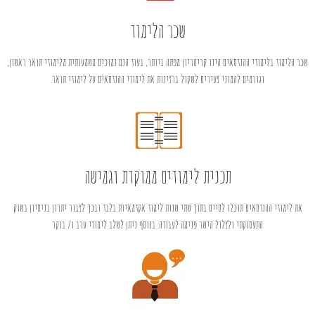
שכר הלימוד
שכר הלימוד בלימודי ההנדסאים הינו קריטריון מפתה ביותר, בעוד הנם נמוכים משמעותית מלימודי תואר ראשון,
וגורמים להמוני צעירים לשקול ברצינות את לימודי ההנדסאים על לימודי תואר.
תכנית לימודים ממוקדת וגמישה
את לימודי ההנדסאים תוכלו לסיים בתוך שתי שנות לימוד אקדמאיות בלבד ובכך לצבור יתרון בניסיון בשוק
התעסוקתי ולצלול הישר פנימה לעבודה. בנוסף ניתן לשלב לימודי ערב ו/ בוקר