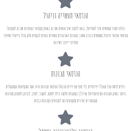
הנדסאי תעשייה וניהול
כולנו תמיד מחפשים איך להתייעל, בואו ללמוד איך עושים את זה באופן מקצועי והופכים את זה למקצוע!
הנדסאי טכנאי וניהול משמשים כבורג חשוב במערכת הארגונים השונים בעודם לוקחים חלק גדול בייעול ושיפור
תהליכי ייצור ושירות
הנדסאי מכונות
רוצים לדעת הכל מהכל? יצירתיים בלי סוף עם ידיים טובות? הנדסאי מכונות הינו אחד המקצועות המתגמלים
ביותר בשוק העבודה עם פוטנציאל אדיר(!) במסגרתו תלמדו כיצד לפתח, לחקור, לעצב, לבדוק ולתחזק מערכות
ממכשורים זעירים מתקדמים ועד למנועים ומכונות כבדות