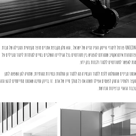
UNICON פורטל לימודי הייטק והניו מדיה של ישראל , הוא חלק מקבוצת אתרים סופר מקצועית ומובילה של חברת
פרומוטרס אינטראקטיב שמטרתם להפגיש בין סטודנטים בכל הגיליים והשלבים בחיים למוסדות לימוד מובילים על
מנת לאפשר לסטודנטים ללמוד ולבנות בנק ידע.
אנחנו מבינים שההחלטה ללכת ללמוד והבחירה מה ללמוד הן החלטות ובחירות מהותיות, שתהיה להן השפעה לזמן
הקצר ולעתיד הרחוק לפעמים אפילו תשנה את כל מהלך חייו של אדם. זו בדיוק הסיבה שאנחנו מתייחסים לרגע הזה
בכבוד הראוי וברצינות הנדרשת.